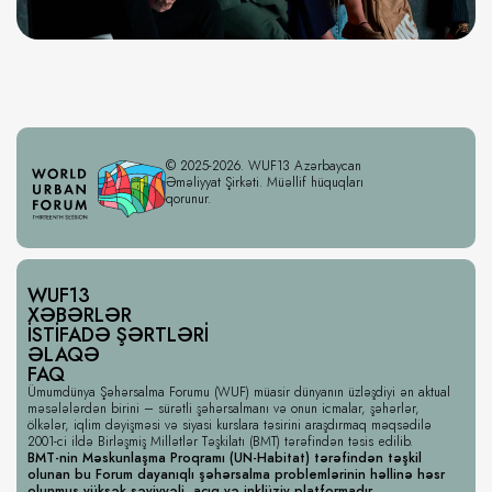
© 2025-2026. WUF13 Azərbaycan
Əməliyyat Şirkəti. Müəllif hüquqları
qorunur.
WUF13
XƏBƏRLƏR
İSTIFADƏ ŞƏRTLƏRI
ƏLAQƏ
FAQ
Ümumdünya Şəhərsalma Forumu (WUF) müasir dünyanın üzləşdiyi ən aktual
məsələlərdən birini – sürətli şəhərsalmanı və onun icmalar, şəhərlər,
ölkələr, iqlim dəyişməsi və siyasi kurslara təsirini araşdırmaq məqsədilə
2001-ci ildə Birləşmiş Millətlər Təşkilatı (BMT) tərəfindən təsis edilib.
BMT-nin Məskunlaşma Proqramı (UN-Habitat) tərəfindən təşkil
olunan bu Forum dayanıqlı şəhərsalma problemlərinin həllinə həsr
olunmuş yüksək səviyyəli, açıq və inklüziv platformadır.