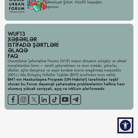
Əməliyyat Şirkəti. Müəllif hüquqları
qorunur.
WUF13
XƏBƏRLƏR
İSTIFADƏ ŞƏRTLƏRI
ƏLAQƏ
FAQ
Ümumdünya Şəhərsalma Forumu (WUF) müasir dünyanın üzləşdiyi ən aktual
məsələlərdən birini – sürətli şəhərsalmanı və onun icmalar, şəhərlər,
ölkələr, iqlim dəyişməsi və siyasi kurslara təsirini araşdırmaq məqsədilə
2001-ci ildə Birləşmiş Millətlər Təşkilatı (BMT) tərəfindən təsis edilib.
BMT-nin Məskunlaşma Proqramı (UN-Habitat) tərəfindən təşkil
olunan bu Forum dayanıqlı şəhərsalma problemlərinin həllinə həsr
olunmuş yüksək səviyyəli, açıq və inklüziv platformadır.