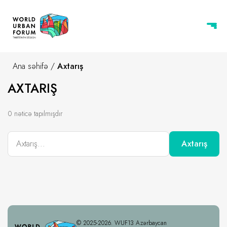
Ana səhifə
/
Axtarış
AXTARIŞ
0 nəticə tapılmışdır
Axtarış
© 2025-2026. WUF13 Azərbaycan