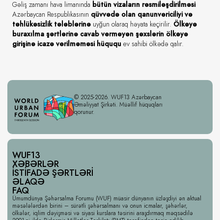
Gəliş zamanı hava limanında
bütün vizaların rəsmiləşdirilməsi
Azərbaycan Respublikasının
qüvvədə olan qanunvericiliyi və
təhlükəsizlik tələblərinə
uyğun olaraq həyata keçirilir.
Ölkəyə
buraxılma şərtlərinə cavab verməyən şəxslərin ölkəyə
girişinə icazə verilməməsi hüququ
ev sahibi ölkədə qalır.
© 2025-2026. WUF13 Azərbaycan
Əməliyyat Şirkəti. Müəllif hüquqları
qorunur.
WUF13
XƏBƏRLƏR
İSTIFADƏ ŞƏRTLƏRI
ƏLAQƏ
FAQ
Ümumdünya Şəhərsalma Forumu (WUF) müasir dünyanın üzləşdiyi ən aktual
məsələlərdən birini – sürətli şəhərsalmanı və onun icmalar, şəhərlər,
ölkələr, iqlim dəyişməsi və siyasi kurslara təsirini araşdırmaq məqsədilə