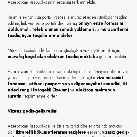
Azərbaycan Respublikasının ərazisini tərk etməlidir.
Rəsmi elektron viza portalı vasitəsilə müraciət edən iştirakçılar təqdim
edilmiş link vasitəsilə portala daxil olaraq
onlayn ərizə formasını
doldurmalı
,
tələb olunan sənədi yükləməli
və
müraciətlərini
təsdiq üçün təqdim etməlidirlər
.
Müraciət təsdiqləndikdən sonra iştirakçılara vizanı yükləmək üçün
müvafiq keçid olan elektron təsdiq məktubu
göndəriləcəkdir.
Azərbaycan Respublikasının xaricdəki diplomatik nümayəndəlikləri və
ya konsulluqları vasitəsilə müraciət edən iştirakçılar
viza müraciət
formasını
,
etibarlı pasport və ya digər səyahət sənədini
,
iki
ədəd rəngli fotoşəkli (3x4 sm)
və
elektron məktubun
surətini
təqdim etməlidirlər.
Vizasız gediş-gəliş rejimi
Azərbaycan Respublikası ilə bir sıra xarici ölkələr arasında mövcud
olan
ikitərəfli hökumətlərarası sazişlərə
əsasən,
vizasız gediş-