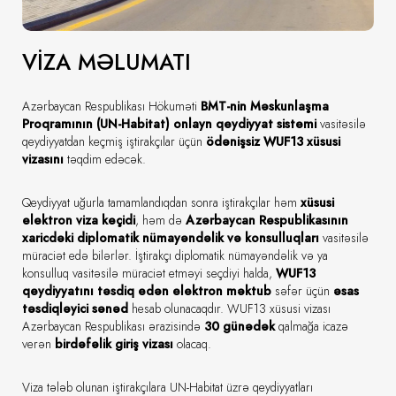
VIZA MƏLUMATI
Azərbaycan Respublikası Hökuməti
BMT-nin Məskunlaşma
Proqramının (UN-Habitat) onlayn qeydiyyat sistemi
vasitəsilə
qeydiyyatdan keçmiş iştirakçılar üçün
ödənişsiz WUF13 xüsusi
vizasını
təqdim edəcək.
Qeydiyyat uğurla tamamlandıqdan sonra iştirakçılar həm
xüsusi
elektron viza keçidi
, həm də
Azərbaycan Respublikasının
xaricdəki diplomatik nümayəndəlik və konsulluqları
vasitəsilə
müraciət edə bilərlər. İştirakçı diplomatik nümayəndəlik və ya
konsulluq vasitəsilə müraciət etməyi seçdiyi halda,
WUF13
qeydiyyatını təsdiq edən elektron məktub
səfər üçün
əsas
təsdiqləyici sənəd
hesab olunacaqdır. WUF13 xüsusi vizası
Azərbaycan Respublikası ərazisində
30 günədək
qalmağa icazə
verən
birdəfəlik giriş vizası
olacaq.
Viza tələb olunan iştirakçılara UN-Habitat üzrə qeydiyyatları