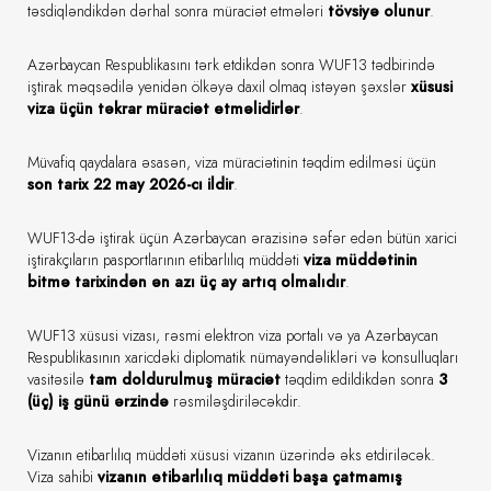
təsdiqləndikdən dərhal sonra müraciət etmələri
tövsiyə olunur
.
Azərbaycan Respublikasını tərk etdikdən sonra WUF13 tədbirində
iştirak məqsədilə yenidən ölkəyə daxil olmaq istəyən şəxslər
xüsusi
viza üçün təkrar müraciət etməlidirlər
.
Müvafiq qaydalara əsasən, viza müraciətinin təqdim edilməsi üçün
son tarix 22 may 2026-cı ildir
.
WUF13-də iştirak üçün Azərbaycan ərazisinə səfər edən bütün xarici
iştirakçıların pasportlarının etibarlılıq müddəti
viza müddətinin
bitmə tarixindən ən azı üç ay artıq olmalıdır
.
WUF13 xüsusi vizası, rəsmi elektron viza portalı və ya Azərbaycan
Respublikasının xaricdəki diplomatik nümayəndəlikləri və konsulluqları
vasitəsilə
tam doldurulmuş müraciət
təqdim edildikdən sonra
3
(üç) iş günü ərzində
rəsmiləşdiriləcəkdir.
Vizanın etibarlılıq müddəti xüsusi vizanın üzərində əks etdiriləcək.
Viza sahibi
vizanın etibarlılıq müddəti başa çatmamış