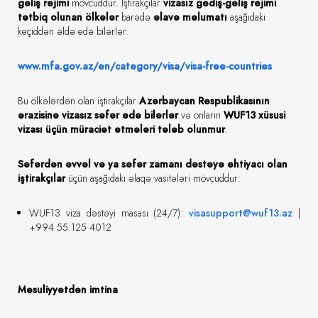
gəliş rejimi
mövcuddur. İştirakçılar
vizasız gediş-gəliş rejimi
tətbiq olunan ölkələr
barədə
əlavə məlumatı
aşağıdakı
keçiddən əldə edə bilərlər:
www.mfa.gov.az/en/category/visa/visa-free-countries
Bu ölkələrdən olan iştirakçılar
Azərbaycan Respublikasının
ərazisinə vizasız səfər edə bilərlər
və onların
WUF13 xüsusi
vizası üçün müraciət etmələri tələb olunmur
.
Səfərdən əvvəl və ya səfər zamanı dəstəyə ehtiyacı olan
iştirakçılar
üçün aşağıdakı əlaqə vasitələri mövcuddur:
WUF13 viza dəstəyi masası (24/7):
visasupport@wuf13.az
|
+994 55 125 4012
Məsuliyyətdən imtina