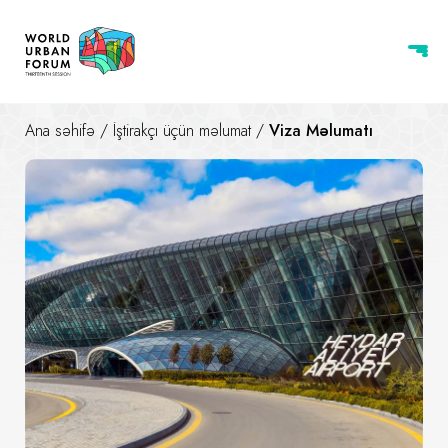
Ana səhifə
/
İştirakçı üçün məlumat
/
Viza Məlumatı