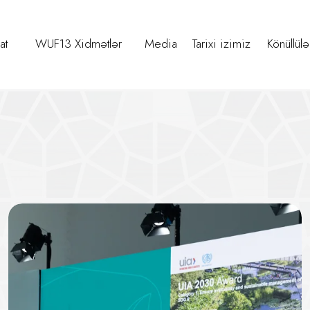
at
WUF13 Xidmətlər
Media
Tarixi izimiz
Könüllülə
Dövrün Elanı