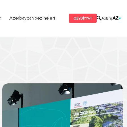
r
Azərbaycan xəzinələri
AZ
Axtarış
QEYDİYYAT