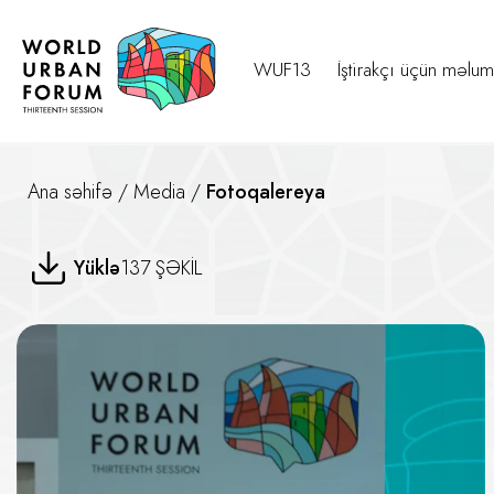
WUF13
İştirakçı üçün məlum
Ana səhifə
/
Media
/
Fotoqalereya
UIA 2030 Mükafatı — Üçüncü 
Yüklə
137 ŞƏKİL