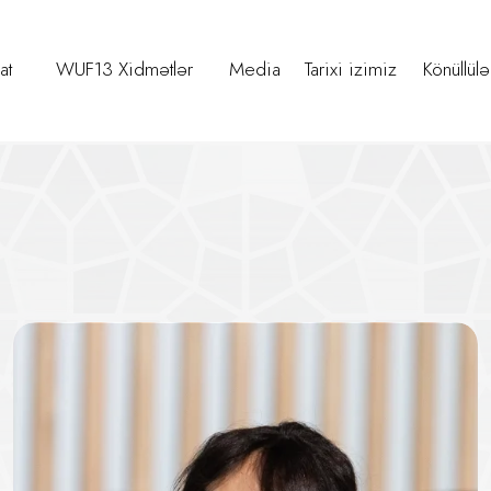
at
WUF13 Xidmətlər
Media
Tarixi izimiz
Könüllülə
 Dəyirmi Masa