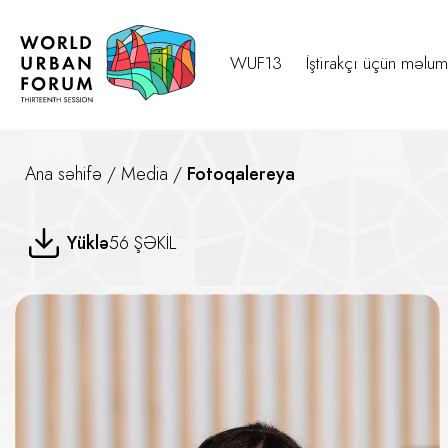
WUF13
İştirakçı üçün məlum
Ana səhifə
/
Media
/
Fotoqalereya
Yaşlı Şəxslərin Hüquqları üzrə
Yüklə
56 ŞƏKİL