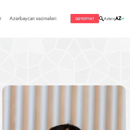
r
Azərbaycan xəzinələri
AZ
Axtarış
QEYDİYYAT