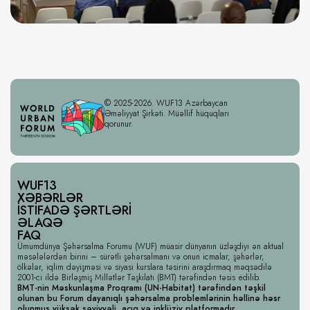
© 2025-2026. WUF13 Azərbaycan
Əməliyyat Şirkəti. Müəllif hüquqları
qorunur.
WUF13
XƏBƏRLƏR
İSTIFADƏ ŞƏRTLƏRI
ƏLAQƏ
FAQ
Ümumdünya Şəhərsalma Forumu (WUF) müasir dünyanın üzləşdiyi ən aktual
məsələlərdən birini – sürətli şəhərsalmanı və onun icmalar, şəhərlər,
ölkələr, iqlim dəyişməsi və siyasi kurslara təsirini araşdırmaq məqsədilə
2001-ci ildə Birləşmiş Millətlər Təşkilatı (BMT) tərəfindən təsis edilib.
BMT-nin Məskunlaşma Proqramı (UN-Habitat) tərəfindən təşkil
olunan bu Forum dayanıqlı şəhərsalma problemlərinin həllinə həsr
olunmuş yüksək səviyyəli, açıq və inklüziv platformadır.