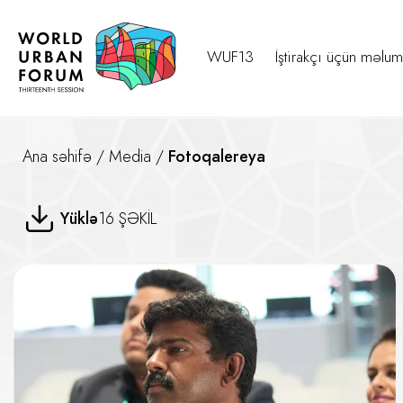
WUF13
İştirakçı üçün məlum
Ana səhifə
/
Media
/
Fotoqalereya
Dayanıqlı Yaşayış Məkanları üç
Yüklə
16 ŞƏKİL