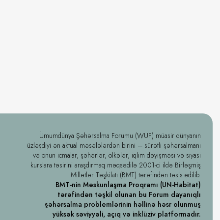
Ümumdünya Şəhərsalma Forumu (WUF) müasir dünyanın
üzləşdiyi ən aktual məsələlərdən birini – sürətli şəhərsalmanı
və onun icmalar, şəhərlər, ölkələr, iqlim dəyişməsi və siyasi
kurslara təsirini araşdırmaq məqsədilə 2001-ci ildə Birləşmiş
Millətlər Təşkilatı (BMT) tərəfindən təsis edilib.
BMT-nin Məskunlaşma Proqramı (UN-Habitat)
tərəfindən təşkil olunan bu Forum dayanıqlı
şəhərsalma problemlərinin həllinə həsr olunmuş
yüksək səviyyəli, açıq və inklüziv platformadır.