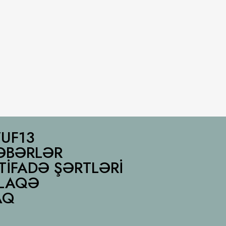
UF13
ƏBƏRLƏR
STIFADƏ ŞƏRTLƏRI
LAQƏ
AQ