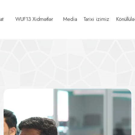
at
WUF13 Xidmətlər
Media
Tarixi izimiz
Könüllülə
ün İqlimə Uyğun və Dayanıqlı Ça