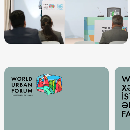
W
X
İ
Ə
F