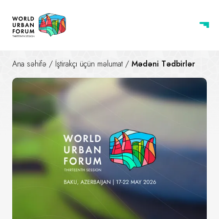
Ana səhifə
/
İştirakçı üçün məlumat
/
Mədəni Tədbirlər