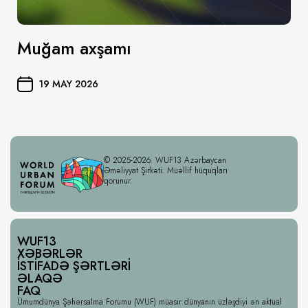
Muğam axşamı
19 MAY 2026
© 2025-2026. WUF13 Azərbaycan
Əməliyyat Şirkəti. Müəllif hüquqları
qorunur.
WUF13
XƏBƏRLƏR
İSTIFADƏ ŞƏRTLƏRI
ƏLAQƏ
FAQ
Ümumdünya Şəhərsalma Forumu (WUF) müasir dünyanın üzləşdiyi ən aktual