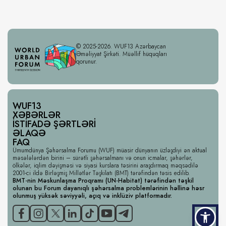
© 2025-2026. WUF13 Azərbaycan
Əməliyyat Şirkəti. Müəllif hüquqları
qorunur.
WUF13
XƏBƏRLƏR
İSTIFADƏ ŞƏRTLƏRI
ƏLAQƏ
FAQ
Ümumdünya Şəhərsalma Forumu (WUF) müasir dünyanın üzləşdiyi ən aktual
məsələlərdən birini – sürətli şəhərsalmanı və onun icmalar, şəhərlər,
ölkələr, iqlim dəyişməsi və siyasi kurslara təsirini araşdırmaq məqsədilə
2001-ci ildə Birləşmiş Millətlər Təşkilatı (BMT) tərəfindən təsis edilib.
BMT-nin Məskunlaşma Proqramı (UN-Habitat) tərəfindən təşkil
olunan bu Forum dayanıqlı şəhərsalma problemlərinin həllinə həsr
olunmuş yüksək səviyyəli, açıq və inklüziv platformadır.