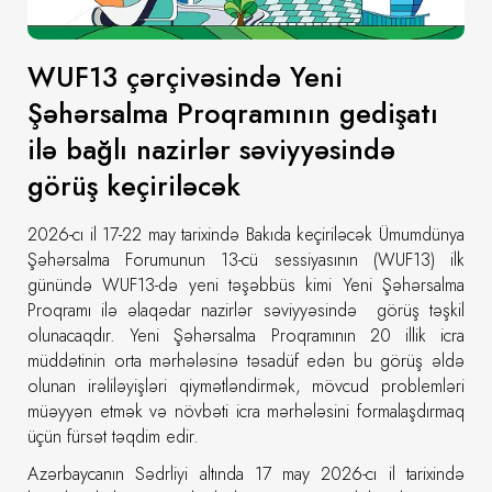
WUF13 çərçivəsində Yeni
Şəhərsalma Proqramının gedişatı
ilə bağlı nazirlər səviyyəsində
görüş keçiriləcək
2026-cı il 17-22 may tarixində Bakıda keçiriləcək Ümumdünya
Şəhərsalma Forumunun 13-cü sessiyasının (WUF13) ilk
günündə WUF13-də yeni təşəbbüs kimi Yeni Şəhərsalma
Proqramı ilə əlaqədar nazirlər səviyyəsində görüş təşkil
olunacaqdır. Yeni Şəhərsalma Proqramının 20 illik icra
müddətinin orta mərhələsinə təsadüf edən bu görüş əldə
olunan irəliləyişləri qiymətləndirmək, mövcud problemləri
müəyyən etmək və növbəti icra mərhələsini formalaşdırmaq
üçün fürsət təqdim edir.
Azərbaycanın Sədrliyi altında 17 may 2026-cı il tarixində