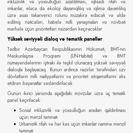
inklüzivlik və yoxsulluğun azaldılması, iqtisadi rifah və
imkanlar, eləcə də ekoloji dayanıqlılıq və iqlimə davamlılıq
üzrə əsas təkanverici rolunu müzakirə edəcək və əldə
edilmiş nəticələri, habelə milli yanaşmaları və növbəti
mərhələ üçün prioritetləri nəzərdən keçirəcəklər.
Yüksək səviyyəli dialoq və tematik panellər
Tədbir Azərbaycan Respublikasının Hökuməti, BMT-nin
Məskunlaşma Proqramı (UN-Habitat) və BMT
nümayəndələrinin iştirakı ilə təşkil olunacaq yüksək səviyyəli
dialoqla başlayacaq. Bunun ardınca nazirlər tərəfindən üzv
dövlətlərin milli nailiyyətlərini və prioritet istiqamətlərini əks
etdirən bəyanatlar səsləndiriləcək.
Günün ikinci yarısında aşağıdakı mövzular üzrə üç tematik
panel keçiriləcək:
Sosial inklüzivlik və yoxsulluğun aradan qaldırılması
üçün mənzil təminatı
Urbanistik rifah və hər kəs üçün imkanlar naminə mənzil
təminatı