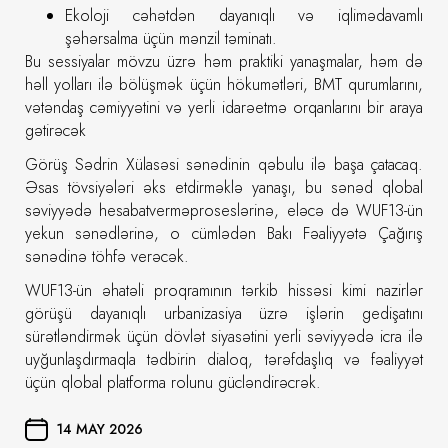
Ekoloji cəhətdən dayanıqlı və iqlimədavamlı
şəhərsalma üçün mənzil təminatı.
Bu sessiyalar mövzu üzrə həm praktiki yanaşmalar, həm də
həll yolları ilə bölüşmək üçün hökumətləri, BMT qurumlarını,
vətəndaş cəmiyyətini və yerli idarəetmə orqanlarını bir araya
gətirəcək
Görüş Sədrin Xülasəsi sənədinin qəbulu ilə başa çatacaq.
Əsas tövsiyələri əks etdirməklə yanaşı, bu sənəd qlobal
səviyyədə hesabatverməproseslərinə, eləcə də WUF13-ün
yekun sənədlərinə, o cümlədən Bakı Fəaliyyətə Çağırış
sənədinə töhfə verəcək.
WUF13-ün əhatəli proqramının tərkib hissəsi kimi nazirlər
görüşü dayanıqlı urbanizasiya üzrə işlərin gedişatını
sürətləndirmək üçün dövlət siyasətini yerli səviyyədə icra ilə
uyğunlaşdırmaqla tədbirin dialoq, tərəfdaşlıq və fəaliyyət
üçün qlobal platforma rolunu gücləndirəcrək.
14 MAY 2026