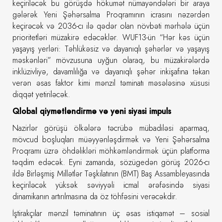
keçiriləcək bu görüşdə hökumət nümayəndələri bir araya
gələrək Yeni Şəhərsalma Proqramının icrasını nəzərdən
keçirəcək və 2036-cı ilə qədər olan növbəti mərhələ üçün
prioritetləri müzakirə edəcəklər. WUF13-ün “Hər kəs üçün
yaşayış yerləri: Təhlükəsiz və dayanıqlı şəhərlər və yaşayış
məskənləri” mövzusuna uyğun olaraq, bu müzakirələrdə
inklüzivliyə, davamlılığa və dayanıqlı şəhər inkişafına təkan
verən əsas faktor kimi mənzil təminatı məsələsinə xüsusi
diqqət yetiriləcək.
Qlobal qiymətləndirmə və yeni siyasi impuls
Nazirlər görüşü ölkələrə təcrübə mübadiləsi aparmaq,
mövcud boşluqları müəyyənləşdirmək və Yeni Şəhərsalma
Proqramı üzrə öhdəlikləri möhkəmləndirmək üçün platforma
təqdim edəcək. Eyni zamanda, sözügedən görüş 2026-cı
ildə Birləşmiş Millətlər Təşkilatının (BMT) Baş Assambleyasında
keçiriləcək yüksək səviyyəli icmal ərəfəsində siyasi
dinamikanın artırılmasına da öz töhfəsini verəcəkdir.
İştirakçılar mənzil təminatının üç əsas istiqamət – sosial