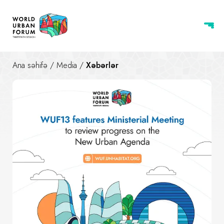
Ana səhifə
/
Media
/
Xəbərlər