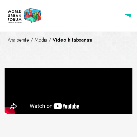
Ana səhifə
/
Media
/
Video kitabxanası
WUF13 | Ümumdünya Şəhərsal