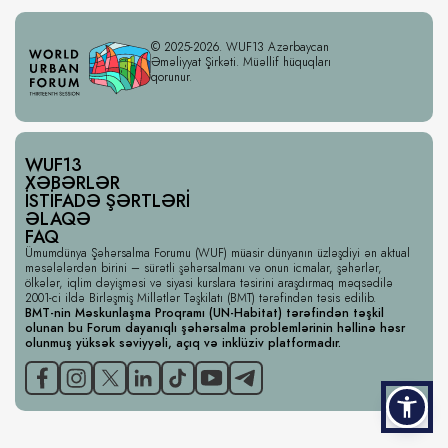
© 2025-2026. WUF13 Azərbaycan
Əməliyyat Şirkəti. Müəllif hüquqları
qorunur.
WUF13
XƏBƏRLƏR
İSTIFADƏ ŞƏRTLƏRI
ƏLAQƏ
FAQ
Ümumdünya Şəhərsalma Forumu (WUF) müasir dünyanın üzləşdiyi ən aktual
məsələlərdən birini – sürətli şəhərsalmanı və onun icmalar, şəhərlər,
ölkələr, iqlim dəyişməsi və siyasi kurslara təsirini araşdırmaq məqsədilə
2001-ci ildə Birləşmiş Millətlər Təşkilatı (BMT) tərəfindən təsis edilib.
BMT-nin Məskunlaşma Proqramı (UN-Habitat) tərəfindən təşkil
olunan bu Forum dayanıqlı şəhərsalma problemlərinin həllinə həsr
olunmuş yüksək səviyyəli, açıq və inklüziv platformadır.