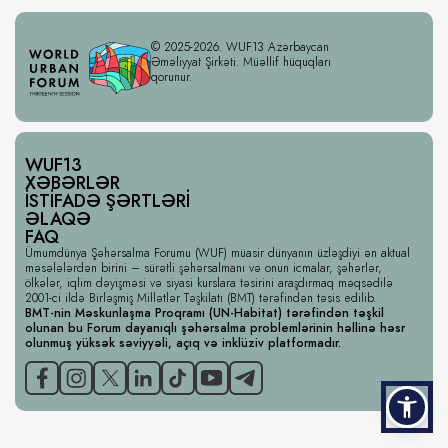
© 2025-2026. WUF13 Azərbaycan
Əməliyyat Şirkəti. Müəllif hüquqları
qorunur.
WUF13
XƏBƏRLƏR
İSTIFADƏ ŞƏRTLƏRI
ƏLAQƏ
FAQ
Ümumdünya Şəhərsalma Forumu (WUF) müasir dünyanın üzləşdiyi ən aktual
məsələlərdən birini – sürətli şəhərsalmanı və onun icmalar, şəhərlər,
ölkələr, iqlim dəyişməsi və siyasi kurslara təsirini araşdırmaq məqsədilə
2001-ci ildə Birləşmiş Millətlər Təşkilatı (BMT) tərəfindən təsis edilib.
BMT-nin Məskunlaşma Proqramı (UN-Habitat) tərəfindən təşkil
olunan bu Forum dayanıqlı şəhərsalma problemlərinin həllinə həsr
olunmuş yüksək səviyyəli, açıq və inklüziv platformadır.