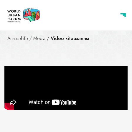
Ana səhifə
/
Media
/
Video kitabxanası
Davamlı şəhər həyatı hər gün e