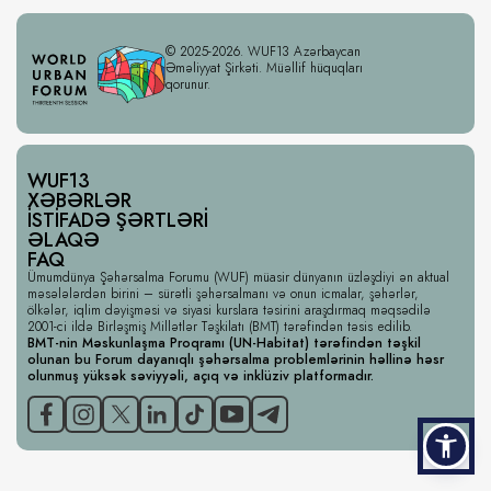
© 2025-2026. WUF13 Azərbaycan
Əməliyyat Şirkəti. Müəllif hüquqları
qorunur.
WUF13
XƏBƏRLƏR
İSTIFADƏ ŞƏRTLƏRI
ƏLAQƏ
FAQ
Ümumdünya Şəhərsalma Forumu (WUF) müasir dünyanın üzləşdiyi ən aktual
məsələlərdən birini – sürətli şəhərsalmanı və onun icmalar, şəhərlər,
ölkələr, iqlim dəyişməsi və siyasi kurslara təsirini araşdırmaq məqsədilə
2001-ci ildə Birləşmiş Millətlər Təşkilatı (BMT) tərəfindən təsis edilib.
BMT-nin Məskunlaşma Proqramı (UN-Habitat) tərəfindən təşkil
olunan bu Forum dayanıqlı şəhərsalma problemlərinin həllinə həsr
olunmuş yüksək səviyyəli, açıq və inklüziv platformadır.