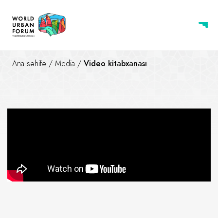
Ana səhifə
/
Media
/
Video kitabxanası
WUF13 | Son 3 gün