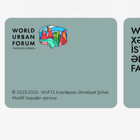
W
X
İ
Ə
F
© 2025-2026. WUF13 Azərbaycan Əməliyyat Şirkəti.
Müəllif hüquqları qorunur.