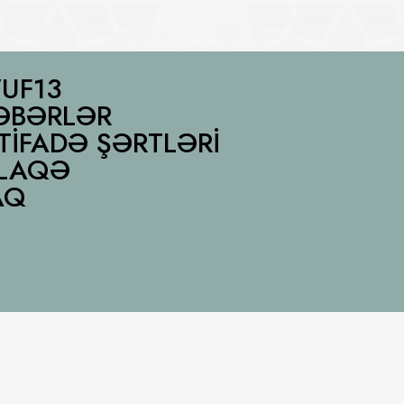
UF13
ƏBƏRLƏR
STIFADƏ ŞƏRTLƏRI
LAQƏ
AQ