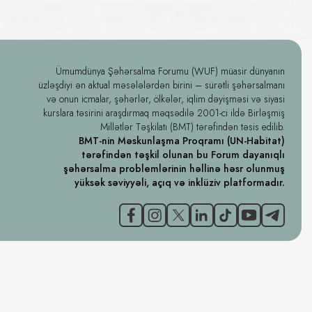
Ümumdünya Şəhərsalma Forumu (WUF) müasir dünyanın
üzləşdiyi ən aktual məsələlərdən birini – sürətli şəhərsalmanı
və onun icmalar, şəhərlər, ölkələr, iqlim dəyişməsi və siyasi
kurslara təsirini araşdırmaq məqsədilə 2001-ci ildə Birləşmiş
Millətlər Təşkilatı (BMT) tərəfindən təsis edilib.
BMT-nin Məskunlaşma Proqramı (UN-Habitat)
tərəfindən təşkil olunan bu Forum dayanıqlı
şəhərsalma problemlərinin həllinə həsr olunmuş
yüksək səviyyəli, açıq və inklüziv platformadır.