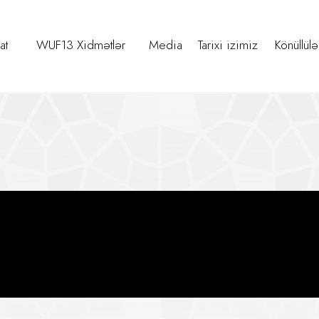
at
WUF13 Xidmətlər
Media
Tarixi izimiz
Könüllülə
ayəndələrinin WUF13 məkanına t