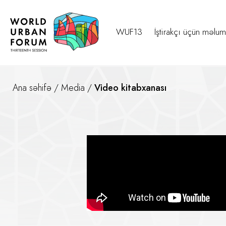
WUF13
İştirakçı üçün məlum
Ana səhifə
/
Media
/
Video kitabxanası
Yerli və beynəlxalq media nüm