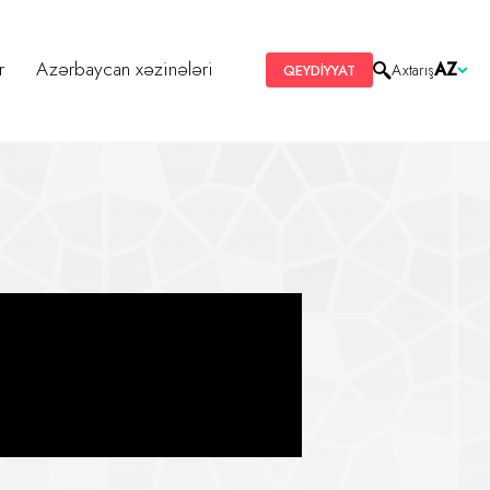
r
Azərbaycan xəzinələri
AZ
Axtarış
QEYDİYYAT
anışlıq səfəri