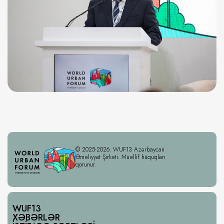
© 2025-2026. WUF13 Azərbaycan
Əməliyyat Şirkəti. Müəllif hüquqları
qorunur.
WUF13
XƏBƏRLƏR