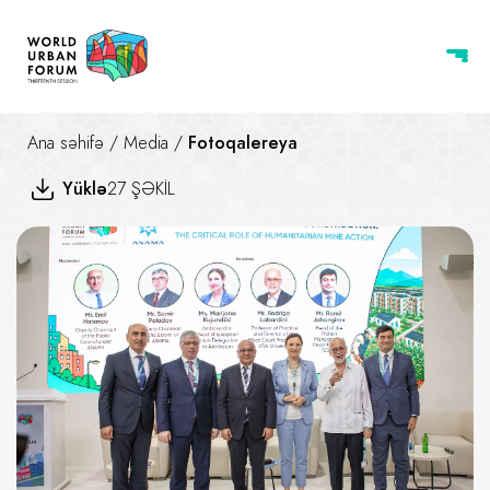
Ana səhifə
/
Media
/
Fotoqalereya
Yüklə
27 ŞƏKİL
Münaqişədən Sonrakı Şəhər Ye