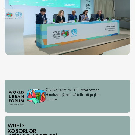
© 2025-2026. WUF13 Azərbaycan
Əməliyyat Şirkəti. Müəllif hüquqları
qorunur.
WUF13
XƏBƏRLƏR