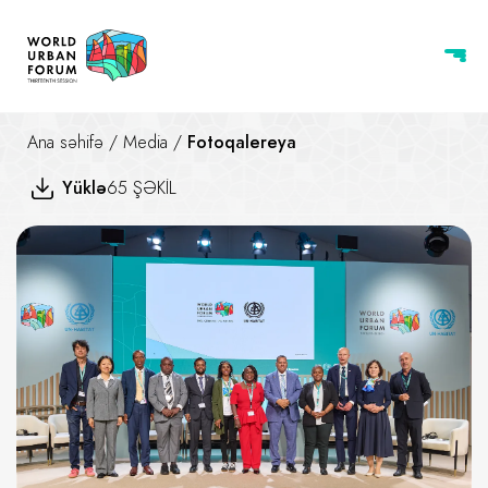
Ana səhifə
/
Media
/
Fotoqalereya
Yüklə
65 ŞƏKİL
KİDAÖS-də İnklüziv Şəhər Dayan