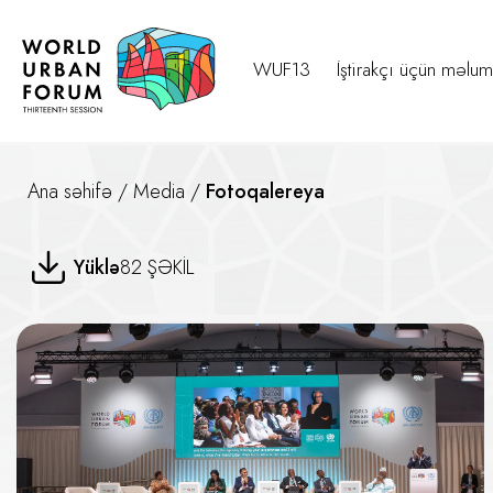
WUF13
İştirakçı üçün məlum
Ana səhifə
/
Media
/
Fotoqalereya
Afrika Əlçatan Mənzil Paktı — 
Yüklə
82 ŞƏKİL