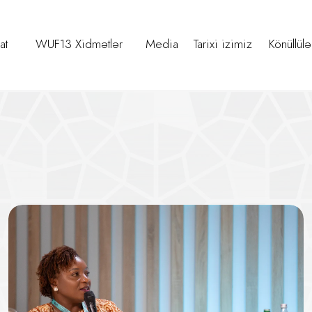
at
WUF13 Xidmətlər
Media
Tarixi izimiz
Könüllülə
İnvestor Sessiyası üzrə Danışıql