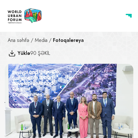
Ana səhifə
/
Media
/
Fotoqalereya
Yüklə
90 ŞƏKİL
Dirçəliş və Şəhər Ölümü — Daya