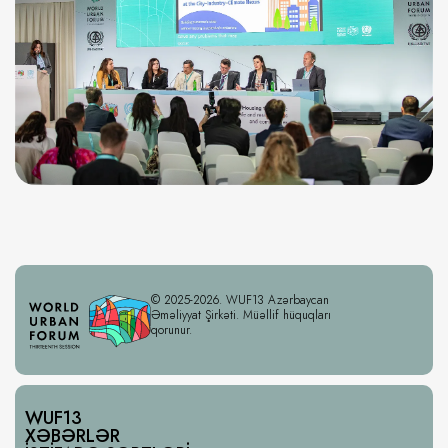
© 2025-2026. WUF13 Azərbaycan
Əməliyyat Şirkəti. Müəllif hüquqları
qorunur.
WUF13
XƏBƏRLƏR