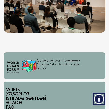
© 2025-2026. WUF13 Azərbaycan
Əməliyyat Şirkəti. Müəllif hüquqları
qorunur.
WUF13
XƏBƏRLƏR
İSTIFADƏ ŞƏRTLƏRI
ƏLAQƏ
FAQ