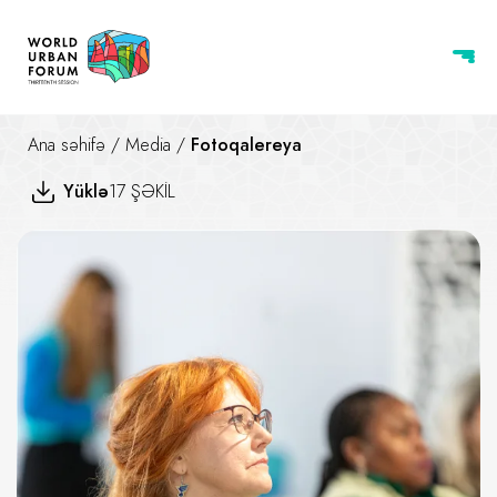
Ana səhifə
/
Media
/
Fotoqalereya
Yüklə
17 ŞƏKİL
Bütün Yaşlar üçün Mənzil — İnkl