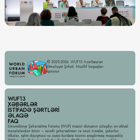
© 2025-2026. WUF13 Azərbaycan
Əməliyyat Şirkəti. Müəllif hüquqları
qorunur.
WUF13
XƏBƏRLƏR
İSTIFADƏ ŞƏRTLƏRI
ƏLAQƏ
FAQ
Ümumdünya Şəhərsalma Forumu (WUF) müasir dünyanın üzləşdiyi ən aktual
məsələlərdən birini – sürətli şəhərsalmanı və onun icmalar, şəhərlər,
ölkələr, iqlim dəyişməsi və siyasi kurslara təsirini araşdırmaq məqsədilə