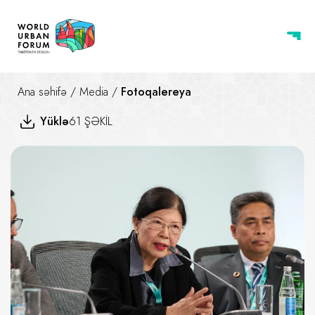
Ana səhifə
/
Media
/
Fotoqalereya
Yüklə
61 ŞƏKİL
Dünyanı Aşağıdan Quraraq Mən