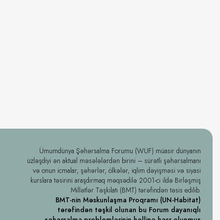
Ümumdünya Şəhərsalma Forumu (WUF) müasir dünyanın
üzləşdiyi ən aktual məsələlərdən birini – sürətli şəhərsalmanı
və onun icmalar, şəhərlər, ölkələr, iqlim dəyişməsi və siyasi
kurslara təsirini araşdırmaq məqsədilə 2001-ci ildə Birləşmiş
Millətlər Təşkilatı (BMT) tərəfindən təsis edilib.
BMT-nin Məskunlaşma Proqramı (UN-Habitat)
tərəfindən təşkil olunan bu Forum dayanıqlı
şəhərsalma problemlərinin həllinə həsr olunmuş