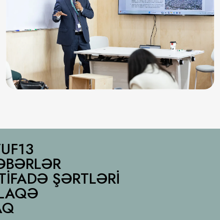
UF13
ƏBƏRLƏR
STIFADƏ ŞƏRTLƏRI
LAQƏ
AQ