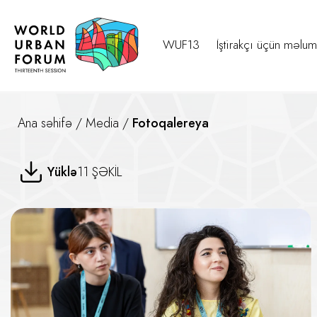
WUF13
İştirakçı üçün məlum
Ana səhifə
/
Media
/
Fotoqalereya
Yaşıl, Dayanıqlı və İnklüziv B
Yüklə
11 ŞƏKİL