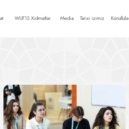
at
WUF13 Xidmətlər
Media
Tarixi izimiz
Könüllülə
ərpaya Doğru: Azərbaycanda Dayan