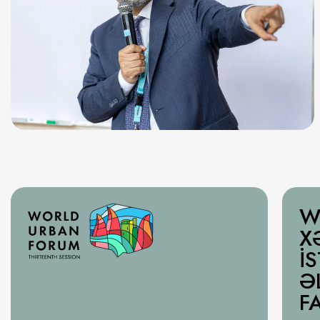
W
X
İ
Ə
F