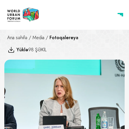
Ana səhifə
/
Media
/
Fotoqalereya
Yüklə
98 ŞƏKİL
Çoxsəviyyəli İdarəetmə və Əraz