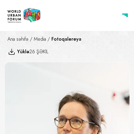
Ana səhifə
/
Media
/
Fotoqalereya
Yüklə
26 ŞƏKİL
Dizayn Uğurları: Gözəl, bərpaed