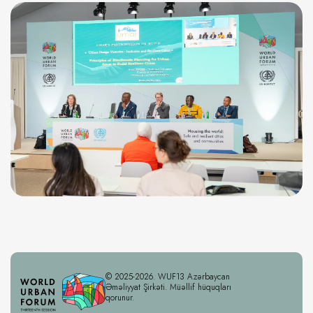
© 2025-2026. WUF13 Azərbaycan
Əməliyyat Şirkəti. Müəllif hüquqları
qorunur.