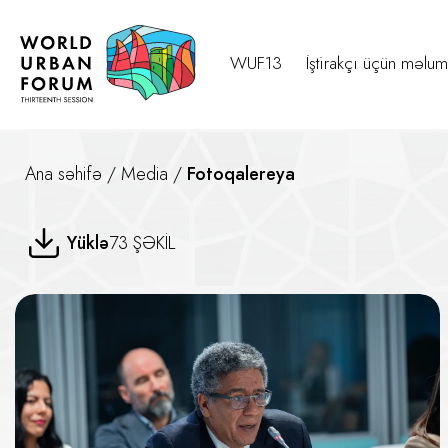
WUF13
İştirakçı üçün məlum
Ana səhifə
/
Media
/
Fotoqalereya
MINURVI Sessiyası
Yüklə
73 ŞƏKİL