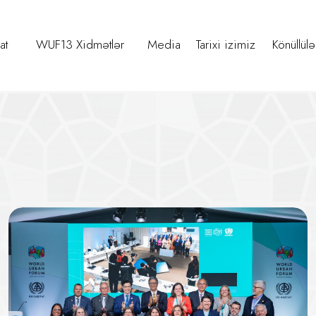
at
WUF13 Xidmətlər
Media
Tarixi izimiz
Könüllülə