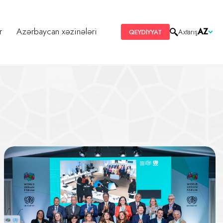
r
Azərbaycan xəzinələri
AZ
Axtarış
QEYDİYYAT