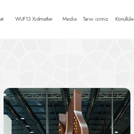
at
WUF13 Xidmətlər
Media
Tarixi izimiz
Könüllülə