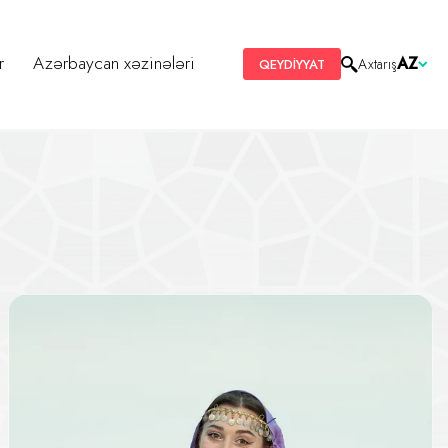
r
Azərbaycan xəzinələri
AZ
Axtarış
QEYDİYYAT