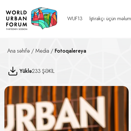
WUF13
İştirakçı üçün məlum
Ana səhifə
/
Media
/
Fotoqalereya
Şəhərsalma Sərgisi
Yüklə
233 ŞƏKİL