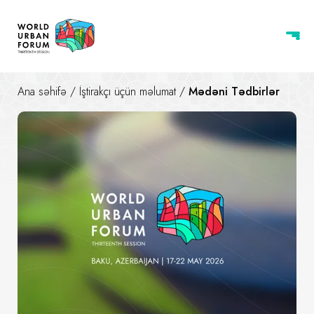
Ana səhifə
/
İştirakçı üçün məlumat
/
Mədəni Tədbirlər