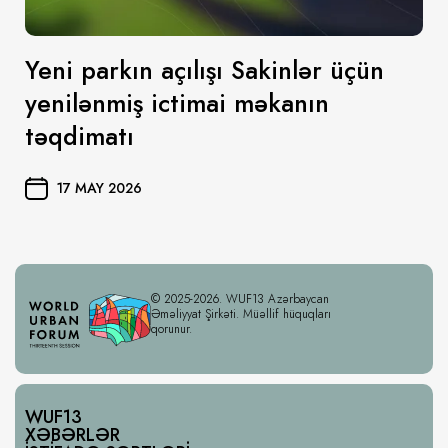
Yeni parkın açılışı Sakinlər üçün
yenilənmiş ictimai məkanın
təqdimatı
17 MAY 2026
© 2025-2026. WUF13 Azərbaycan
Əməliyyat Şirkəti. Müəllif hüquqları
qorunur.
WUF13
XƏBƏRLƏR