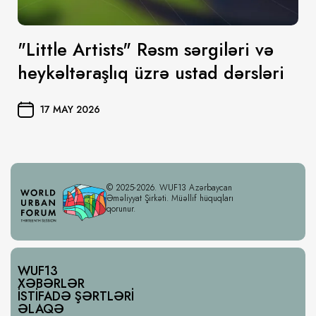
"Little Artists" Rəsm sərgiləri və
heykəltəraşlıq üzrə ustad dərsləri
17 MAY 2026
© 2025-2026. WUF13 Azərbaycan
Əməliyyat Şirkəti. Müəllif hüquqları
qorunur.
WUF13
XƏBƏRLƏR
İSTIFADƏ ŞƏRTLƏRI
ƏLAQƏ