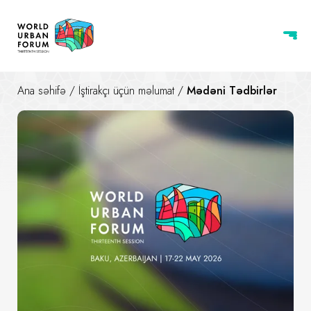
Ana səhifə
/
İştirakçı üçün məlumat
/
Mədəni Tədbirlər