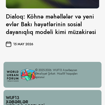
Dialoq: Köhnə məhəllələr və yeni
evlər Bakı həyətlərinin sosial
dayanıqlıq modeli kimi müzakirəsi
15 MAY 2026
© 2025-2026. WUF13 Azərbaycan
Əməliyyat Şirkəti. Müəllif hüquqları
qorunur.
WUF13
XƏBƏRLƏR