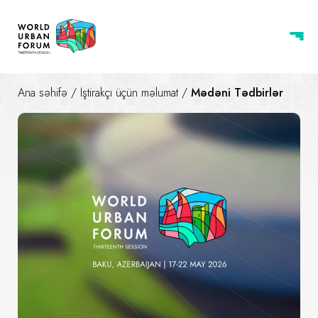
Ana səhifə
/
İştirakçı üçün məlumat
/
Mədəni Tədbirlər