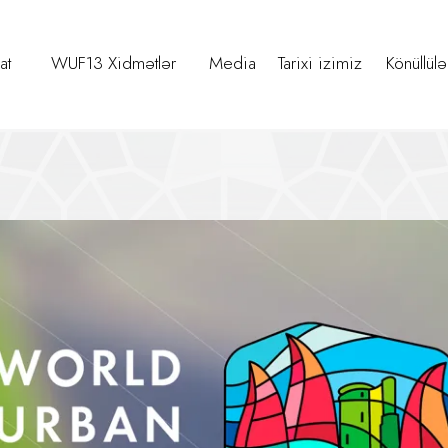
at
WUF13 Xidmətlər
Media
Tarixi izimiz
Könüllülə