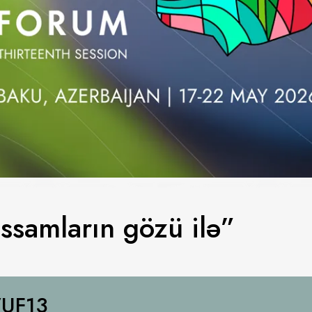
ssamların gözü ilə”
UF13