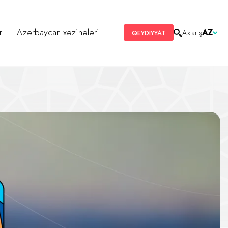
r
Azərbaycan xəzinələri
AZ
Axtarış
QEYDİYYAT