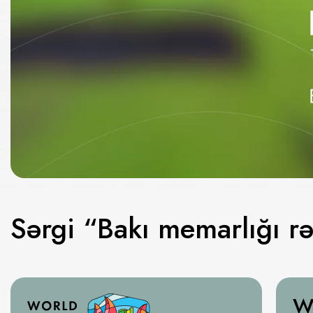
Sərgi “Bakı memarlığı rə
W