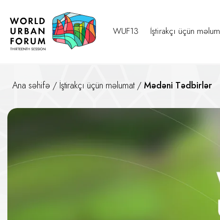
WUF13
İştirakçı üçün məlum
Ana səhifə
/
İştirakçı üçün məlumat
/
Mədəni Tədbirlər