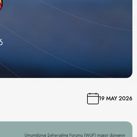
19 MAY 2026
Ümumdünya Şəhərsalma Forumu (WUF) müasir dünyanın