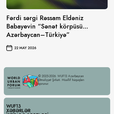
Fərdi sərgi Rəssam Eldəniz
Babayevin “Sənət körpüsü…
Azərbaycan–Türkiyə”
22 MAY 2026
© 2025-2026. WUF13 Azərbaycan
Əməliyyat Şirkəti. Müəllif hüquqları
qorunur.
WUF13
XƏBƏRLƏR