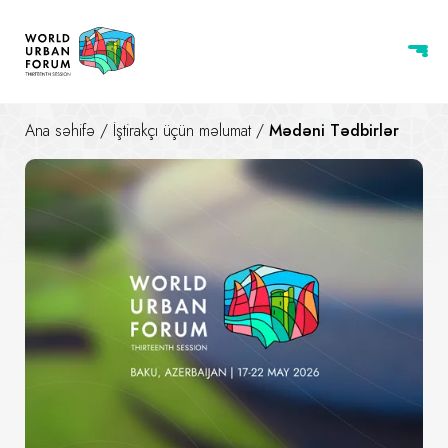
Ana səhifə
/
İştirakçı üçün məlumat
/
Mədəni Tədbirlər