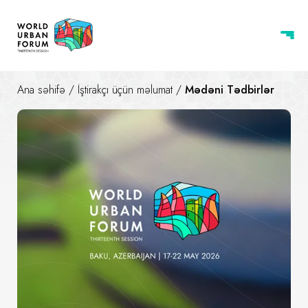
Ana səhifə
/
İştirakçı üçün məlumat
/
Mədəni Tədbirlər