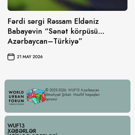
Fərdi sərgi Rəssam Eldəniz
Babayevin “Sənət körpüsü…
Azərbaycan–Türkiyə”
21 MAY 2026
© 2025-2026. WUF13 Azərbaycan
Əməliyyat Şirkəti. Müəllif hüquqları
qorunur.
WUF13
XƏBƏRLƏR