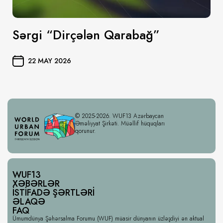
Sərgi “Dirçələn Qarabağ”
22 MAY 2026
© 2025-2026. WUF13 Azərbaycan
Əməliyyat Şirkəti. Müəllif hüquqları
qorunur.
WUF13
XƏBƏRLƏR
İSTIFADƏ ŞƏRTLƏRI
ƏLAQƏ
FAQ
Ümumdünya Şəhərsalma Forumu (WUF) müasir dünyanın üzləşdiyi ən aktual