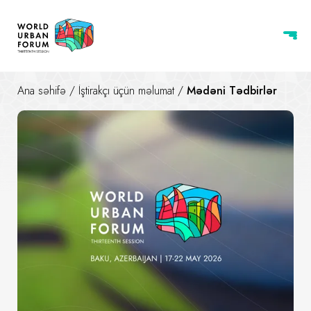
Ana səhifə
/
İştirakçı üçün məlumat
/
Mədəni Tədbirlər