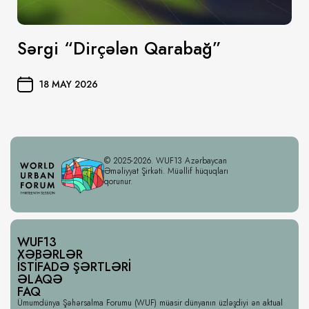
Sərgi “Dirçələn Qarabağ”
18 MAY 2026
© 2025-2026. WUF13 Azərbaycan
Əməliyyat Şirkəti. Müəllif hüquqları
qorunur.
WUF13
XƏBƏRLƏR
İSTIFADƏ ŞƏRTLƏRI
ƏLAQƏ
FAQ
Ümumdünya Şəhərsalma Forumu (WUF) müasir dünyanın üzləşdiyi ən aktual