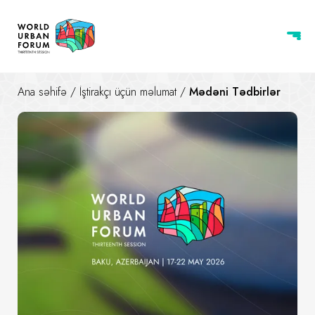
Ana səhifə
/
İştirakçı üçün məlumat
/
Mədəni Tədbirlər