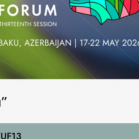
ğ”
UF13