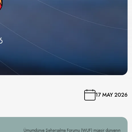
17 MAY 2026
Ümumdünya Şəhərsalma Forumu (WUF) müasir dünyanın