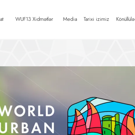
at
WUF13 Xidmətlər
Media
Tarixi izimiz
Könüllülə