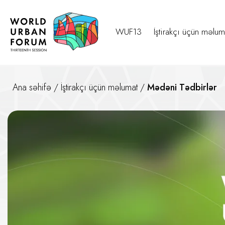
WUF13
İştirakçı üçün məlum
Ana səhifə
/
İştirakçı üçün məlumat
/
Mədəni Tədbirlər