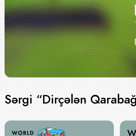
Sərgi “Dirçələn Qaraba
W