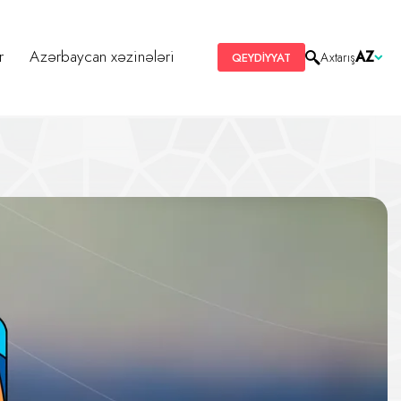
r
Azərbaycan xəzinələri
AZ
Axtarış
QEYDİYYAT