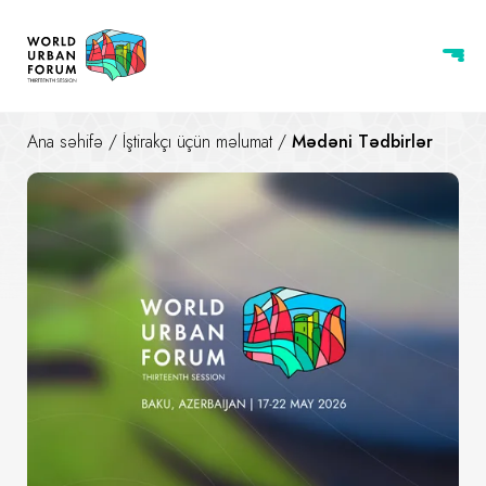
Ana səhifə
/
İştirakçı üçün məlumat
/
Mədəni Tədbirlər