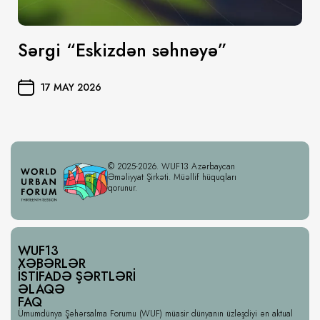
Sərgi “Eskizdən səhnəyə”
17 MAY 2026
© 2025-2026. WUF13 Azərbaycan
Əməliyyat Şirkəti. Müəllif hüquqları
qorunur.
WUF13
XƏBƏRLƏR
İSTIFADƏ ŞƏRTLƏRI
ƏLAQƏ
FAQ
Ümumdünya Şəhərsalma Forumu (WUF) müasir dünyanın üzləşdiyi ən aktual