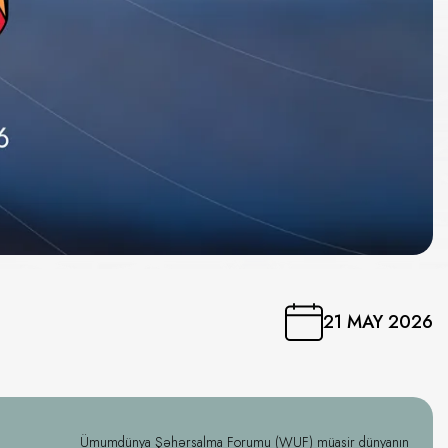
21 MAY 2026
Ümumdünya Şəhərsalma Forumu (WUF) müasir dünyanın