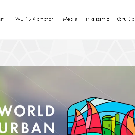
at
WUF13 Xidmətlər
Media
Tarixi izimiz
Könüllülə