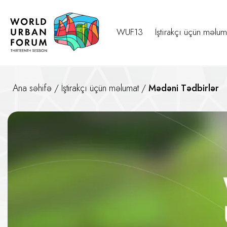
WUF13
İştirakçı üçün məlum
Ana səhifə
/
İştirakçı üçün məlumat
/
Mədəni Tədbirlər