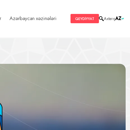
r
Azərbaycan xəzinələri
AZ
Axtarış
QEYDİYYAT