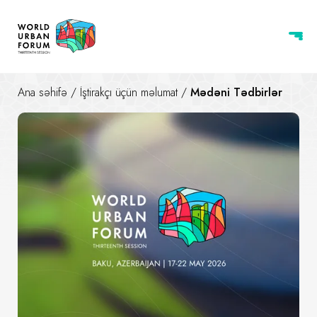
Ana səhifə
/
İştirakçı üçün məlumat
/
Mədəni Tədbirlər