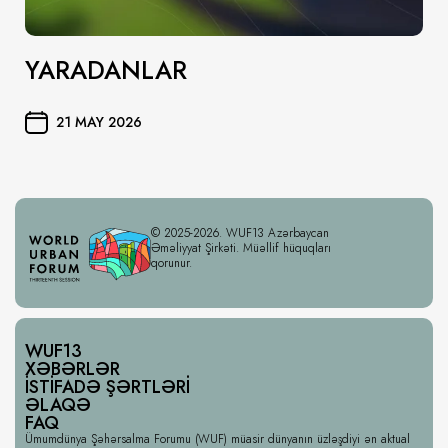
YARADANLAR
21 MAY 2026
© 2025-2026. WUF13 Azərbaycan
Əməliyyat Şirkəti. Müəllif hüquqları
qorunur.
WUF13
XƏBƏRLƏR
İSTIFADƏ ŞƏRTLƏRI
ƏLAQƏ
FAQ
Ümumdünya Şəhərsalma Forumu (WUF) müasir dünyanın üzləşdiyi ən aktual