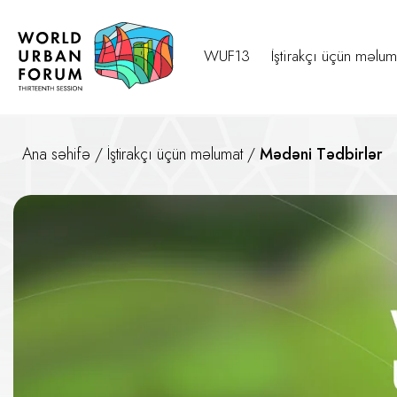
WUF13
İştirakçı üçün məlum
Ana səhifə
/
İştirakçı üçün məlumat
/
Mədəni Tədbirlər