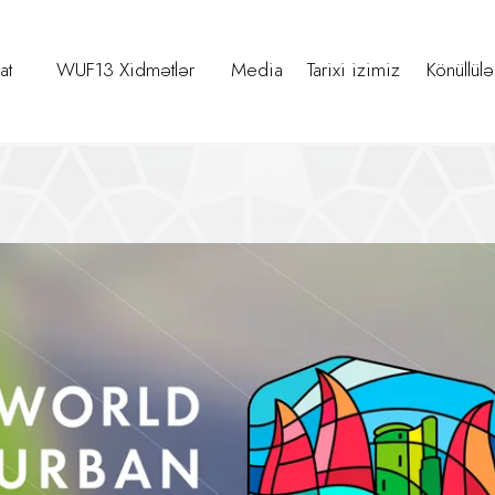
at
WUF13 Xidmətlər
Media
Tarixi izimiz
Könüllülə