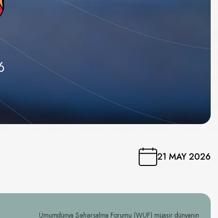
21 MAY 2026
Ümumdünya Şəhərsalma Forumu (WUF) müasir dünyanın