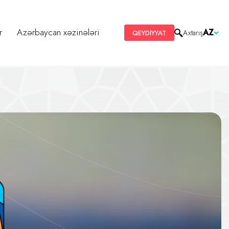
r
Azərbaycan xəzinələri
AZ
Axtarış
QEYDİYYAT