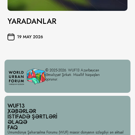
YARADANLAR
19 MAY 2026
© 2025-2026. WUF13 Azərbaycan
Əməliyyat Şirkəti. Müəllif hüquqları
qorunur.
WUF13
XƏBƏRLƏR
İSTIFADƏ ŞƏRTLƏRI
ƏLAQƏ
FAQ
Ümumdünya Şəhərsalma Forumu (WUF) müasir dünyanın üzləşdiyi ən aktual