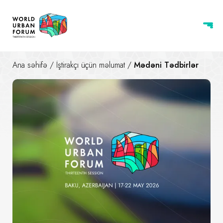
Ana səhifə
/
İştirakçı üçün məlumat
/
Mədəni Tədbirlər