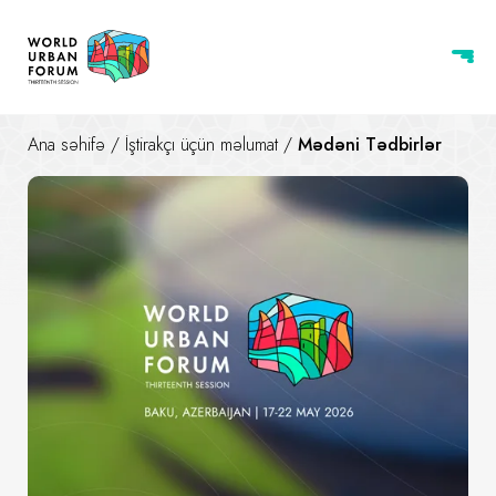
Ana səhifə
/
İştirakçı üçün məlumat
/
Mədəni Tədbirlər