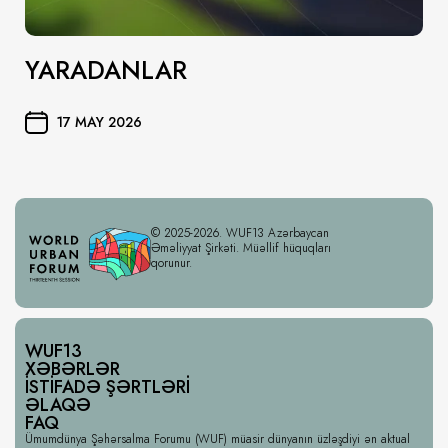
YARADANLAR
17 MAY 2026
© 2025-2026. WUF13 Azərbaycan
Əməliyyat Şirkəti. Müəllif hüquqları
qorunur.
WUF13
XƏBƏRLƏR
İSTIFADƏ ŞƏRTLƏRI
ƏLAQƏ
FAQ
Ümumdünya Şəhərsalma Forumu (WUF) müasir dünyanın üzləşdiyi ən aktual