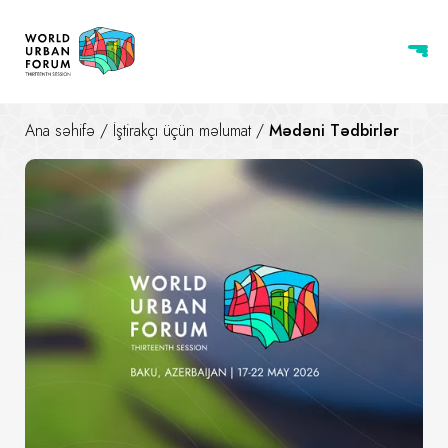
Ana səhifə
/
İştirakçı üçün məlumat
/
Mədəni Tədbirlər