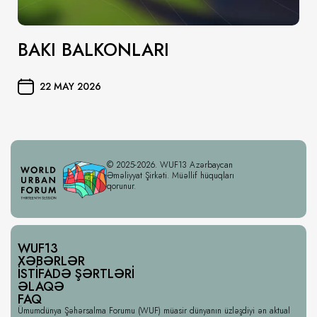
BAKI BALKONLARI
22 MAY 2026
© 2025-2026. WUF13 Azərbaycan
Əməliyyat Şirkəti. Müəllif hüquqları
qorunur.
WUF13
XƏBƏRLƏR
İSTIFADƏ ŞƏRTLƏRI
ƏLAQƏ
FAQ
Ümumdünya Şəhərsalma Forumu (WUF) müasir dünyanın üzləşdiyi ən aktual