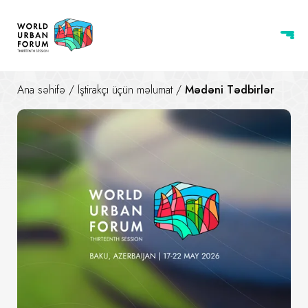
Ana səhifə
/
İştirakçı üçün məlumat
/
Mədəni Tədbirlər