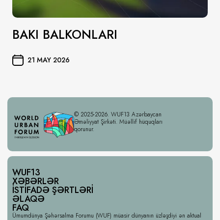
BAKI BALKONLARI
21 MAY 2026
© 2025-2026. WUF13 Azərbaycan
Əməliyyat Şirkəti. Müəllif hüquqları
qorunur.
WUF13
XƏBƏRLƏR
İSTIFADƏ ŞƏRTLƏRI
ƏLAQƏ
FAQ
Ümumdünya Şəhərsalma Forumu (WUF) müasir dünyanın üzləşdiyi ən aktual