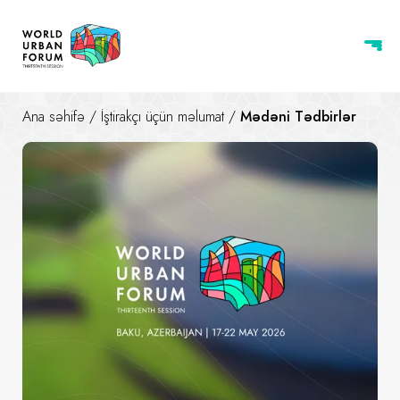
Ana səhifə
/
İştirakçı üçün məlumat
/
Mədəni Tədbirlər