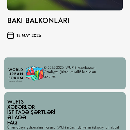
BAKI BALKONLARI
18 MAY 2026
© 2025-2026. WUF13 Azərbaycan
Əməliyyat Şirkəti. Müəllif hüquqları
qorunur.
WUF13
XƏBƏRLƏR
İSTIFADƏ ŞƏRTLƏRI
ƏLAQƏ
FAQ
Ümumdünya Şəhərsalma Forumu (WUF) müasir dünyanın üzləşdiyi ən aktual