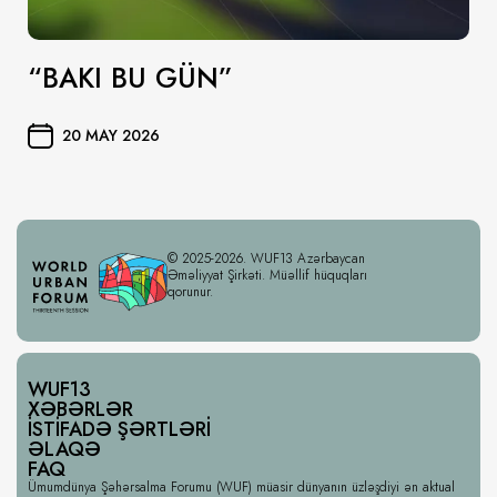
“BAKI BU GÜN”
20 MAY 2026
© 2025-2026. WUF13 Azərbaycan
Əməliyyat Şirkəti. Müəllif hüquqları
qorunur.
WUF13
XƏBƏRLƏR
İSTIFADƏ ŞƏRTLƏRI
ƏLAQƏ
FAQ
Ümumdünya Şəhərsalma Forumu (WUF) müasir dünyanın üzləşdiyi ən aktual