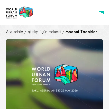
Ana səhifə
/
İştirakçı üçün məlumat
/
Mədəni Tədbirlər