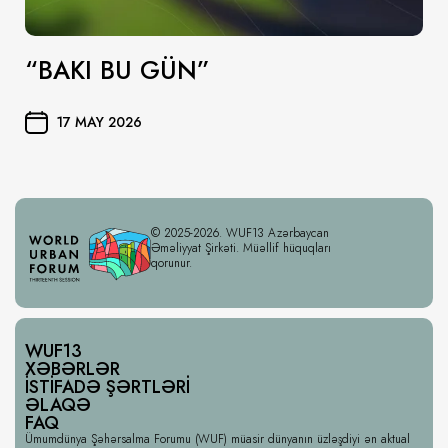
“BAKI BU GÜN”
17 MAY 2026
© 2025-2026. WUF13 Azərbaycan
Əməliyyat Şirkəti. Müəllif hüquqları
qorunur.
WUF13
XƏBƏRLƏR
İSTIFADƏ ŞƏRTLƏRI
ƏLAQƏ
FAQ
Ümumdünya Şəhərsalma Forumu (WUF) müasir dünyanın üzləşdiyi ən aktual