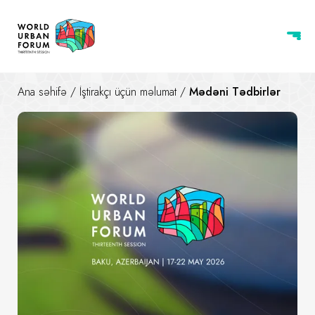
Ana səhifə
/
İştirakçı üçün məlumat
/
Mədəni Tədbirlər