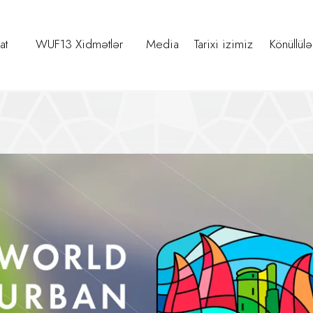
at
WUF13 Xidmətlər
Media
Tarixi izimiz
Könüllülə