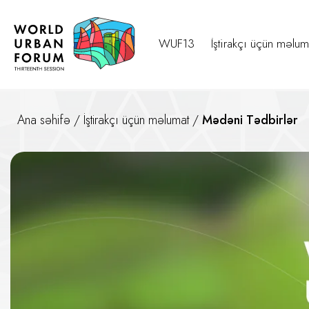
WUF13
İştirakçı üçün məlum
Ana səhifə
/
İştirakçı üçün məlumat
/
Mədəni Tədbirlər