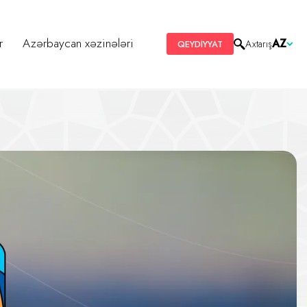
r
Azərbaycan xəzinələri
AZ
Axtarış
QEYDİYYAT