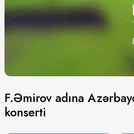
F.Əmirov adına Azərbay
konserti