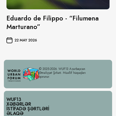
Eduardo de Filippo - “Filumena
Marturano”
22 MAY 2026
© 2025-2026. WUF13 Azərbaycan
Əməliyyat Şirkəti. Müəllif hüquqları
qorunur.
WUF13
XƏBƏRLƏR
İSTIFADƏ ŞƏRTLƏRI
ƏLAQƏ