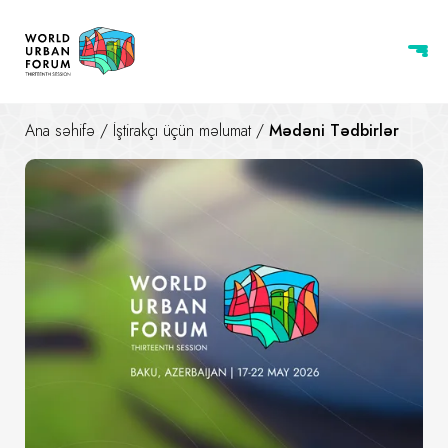
Ana səhifə
/
İştirakçı üçün məlumat
/
Mədəni Tədbirlər